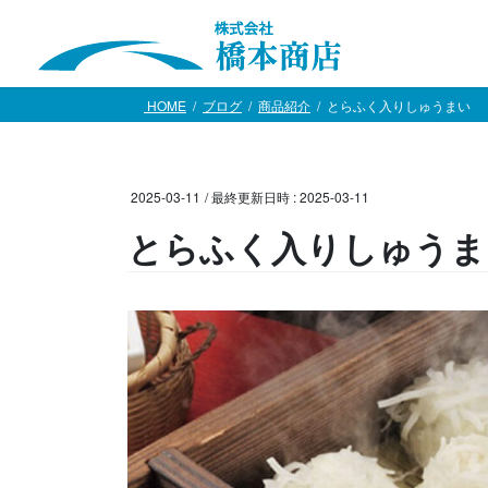
コ
ナ
ン
ビ
テ
ゲ
ン
ー
HOME
ブログ
商品紹介
とらふく入りしゅうまい
ツ
シ
へ
ョ
ス
ン
キ
に
2025-03-11
/ 最終更新日時 :
2025-03-11
ッ
移
とらふく入りしゅうま
プ
動