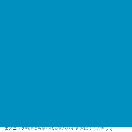
お彼岸も明けて、季節はいよいよ秋本番。きのこや里芋 […]
2025-09-19
食品にまつわる話
秋のお彼岸と「おはぎ」の呼び名
「暑さ寒さも彼岸まで」と昔から言われますが、まさに […]
2025-09-16
Oh!Hashi最新情報
旨味たっぷり！牛すじコロッケ
本日は、大国町のテイクアウト専門店「Oh!Hash […]
2025-09-12
商品紹介
南国の野菜・青パパイヤ
エスニック料理にも使われる青パパイヤ おはようござ […]