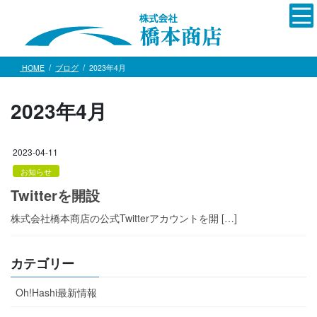
コ
ナ
ン
ビ
テ
ゲ
ン
ー
ツ
シ
HOME
ブログ
2023年4月
へ
ョ
ス
ン
2023年4月
キ
に
ッ
移
プ
動
2023-04-11
お知らせ
Twitterを開設
株式会社橋本商店の公式Twitterアカウントを開 […]
カテゴリー
Oh!Hashi最新情報