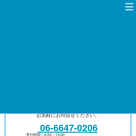
コ
ナ
ン
ビ
テ
ゲ
ン
ー
ツ
シ
HOME
ブログ
お知らせ
Twitterを開設
へ
ョ
ス
ン
2023-04-11
/ 最終更新日時 :
2024-10-19
キ
に
ッ
移
お知らせ
プ
動
Twitterを開設
株式会社橋本商店の公式Twitterアカウントを開設いたしました。
よろしくお願いいたします！
お取引のご相談、ご質問など
お気軽にお問合せください。
06-6647-0206
受付時間／6:00～15:00