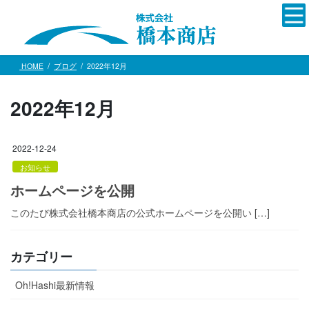
コ
ナ
ン
ビ
テ
ゲ
ン
ー
ツ
シ
HOME
ブログ
2022年12月
へ
ョ
ス
ン
2022年12月
キ
に
ッ
移
プ
動
2022-12-24
お知らせ
ホームページを公開
このたび株式会社橋本商店の公式ホームページを公開い […]
カテゴリー
Oh!Hashi最新情報