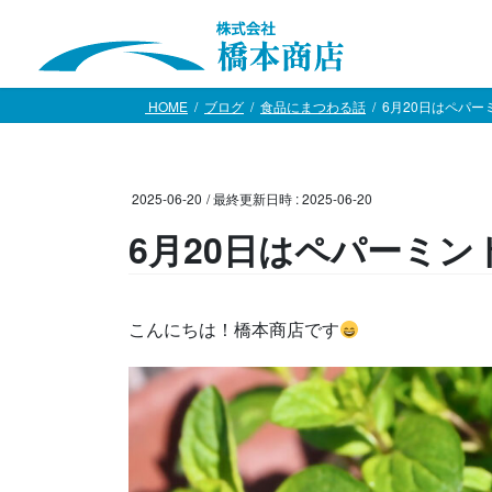
コ
ナ
ン
ビ
テ
ゲ
ン
ー
HOME
ブログ
食品にまつわる話
6月20日はペパー
ツ
シ
へ
ョ
ス
ン
キ
に
2025-06-20
/ 最終更新日時 :
2025-06-20
ッ
移
6月20日はペパーミン
プ
動
こんにちは！橋本商店です