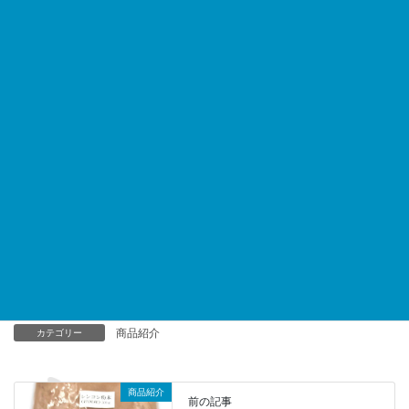
サラダやステーキ、パスタやハンバーグ、湯豆腐や冷奴など和風
洋風問わず
様々な料理にお使い頂けます。
お取引のご相談、ご質問など
お気軽にお問合せください。
06-6647-0206
受付時間／6:00～15:00
休日／水・日・祝日（市場のカレンダーに準ずる）
お問い合わせフォーム
商品紹介
カテゴリー
商品紹介
前の記事